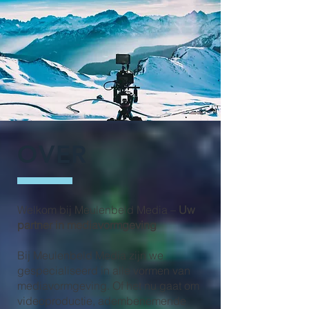
OVER
Welkom bij Meulenbeld Media –
Uw
partner in mediavormgeving
Bij Meulenbeld Media zijn we
gespecialiseerd in alle vormen van
mediavormgeving. Of het nu gaat om
videoproductie, adembenemende