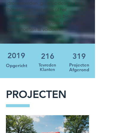
dronebeelden, graphic design, het
bouwen van websites of het
ontwerpen van logo's, wij bieden een
breed scala aan diensten om aan al
uw behoeften te voldoen.
2019
216
319
Projecten
Tevreden
Opgericht
Klanten
Afgerond
PROJECTEN